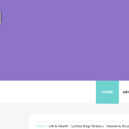
HEIZYI.COM
HOME
AB
Home
/
Life & Health
/
Lomba Blog Terbaru
/
Heavenly Blush