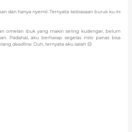
n dan hanya nyemil. Ternyata kebiasaan buruk ku ini
n omelan ibuk yang makin sering kudengar, belum
ruan. Padahal, aku berharap segelas milo panas bisa
elang
deadline
. Duh, ternyata aku salah 😑