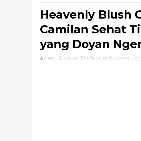
Heavenly Blush G
Camilan Sehat Ti
yang Doyan Nge
Heizyi
6:26 AM
Life & Health
,
Lomba Blog 