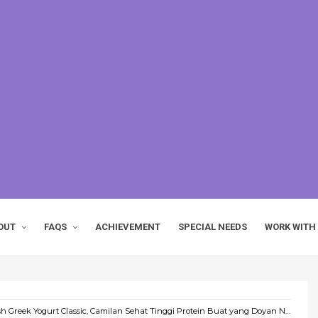
OUT
FAQS
ACHIEVEMENT
SPECIAL NEEDS
WORK WITH
 Greek Yogurt Classic, Camilan Sehat Tinggi Protein Buat yang Doyan Ngemil