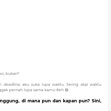
ko, bukan?
an
deadline
, aku suka lupa waktu. Sering
skip
waktu
 nggak pernah lupa sama kamu #eh 😆
nggung, di mana pun dan kapan pun? Sini,