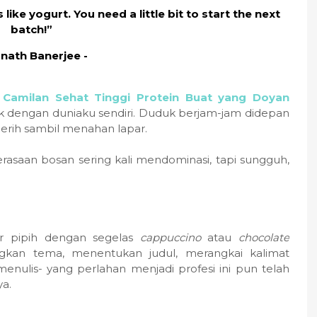
 like yogurt. You need a little bit to start the next
batch!”
rnath Banerjee -
, Camilan Sehat Tinggi Protein Buat yang Doyan
k dengan duniaku sendiri. Duduk berjam-jam didepan
erih sambil menahan lapar.
asaan bosan sering kali mendominasi, tapi sungguh,
r pipih dengan segelas
cappuccino
atau
chocolate
kan tema, menentukan judul, merangkai kalimat
menulis- yang perlahan menjadi profesi ini pun telah
ya.