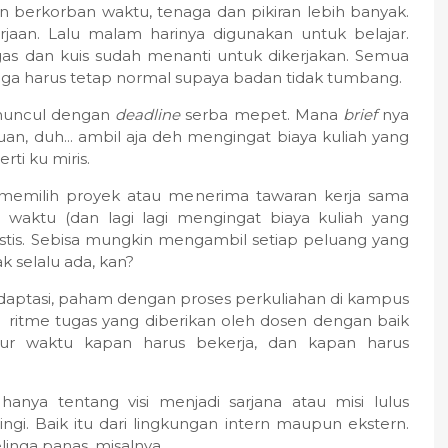
 berkorban waktu, tenaga dan pikiran lebih banyak.
jaan. Lalu malam harinya digunakan untuk belajar.
ugas dan kuis sudah menanti untuk dikerjakan. Semua
p juga harus tetap normal supaya badan tidak tumbang.
g muncul dengan
deadline
serba mepet. Mana
brief
nya
an, duh... ambil aja deh mengingat biaya kuliah yang
rti ku miris.
a memilih proyek atau menerima tawaran kerja sama
 waktu (dan lagi lagi mengingat biaya kuliah yang
listis. Sebisa mungkin mengambil setiap peluang yang
k selalu ada, kan?
daptasi, paham dengan proses perkuliahan di kampus
tme tugas yang diberikan oleh dosen dengan baik
r waktu kapan harus bekerja, dan kapan harus
hanya tentang visi menjadi sarjana atau misi lulus
ngi. Baik itu dari lingkungan intern maupun ekstern.
linga panas, misalnya.