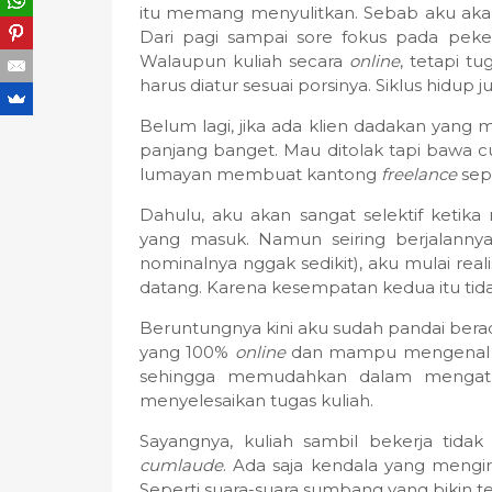
itu memang menyulitkan. Sebab aku akan
Dari pagi sampai sore fokus pada peker
Walaupun kuliah secara
online
, tetapi t
harus diatur sesuai porsinya. Siklus hidu
Belum lagi, jika ada klien dadakan yan
panjang banget. Mau ditolak tapi bawa cu
lumayan membuat kantong
freelance
sepe
Dahulu, aku akan sangat selektif ketik
yang masuk. Namun seiring berjalannya
nominalnya nggak sedikit), aku mulai rea
datang. Karena kesempatan kedua itu tida
Beruntungnya kini aku sudah pandai bera
yang 100%
online
dan mampu mengenal ri
sehingga memudahkan dalam mengatu
menyelesaikan tugas kuliah.
Sayangnya, kuliah sambil bekerja tidak 
cumlaude
. Ada saja kendala yang mengiri
Seperti suara-suara sumbang yang bikin te