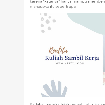
karena “katanya” hanya mampu memberi 
mahasiswa itu seperti apa.
Padahal mereka tidak pernah tahu, bahw