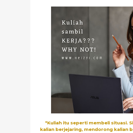
"Kuliah itu seperti membeli situasi.
kalian berjejaring, mendorong kalian 