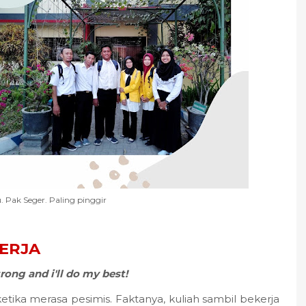
. Pak Seger. Paling pinggir
KERJA
rong and i'll do my best!
etika merasa pesimis. Faktanya, kuliah sambil bekerja