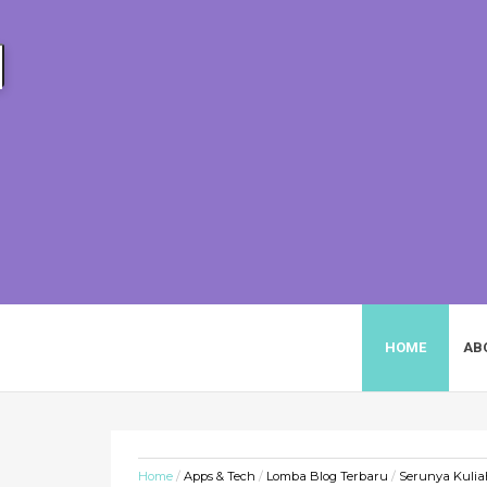
HEIZYI.COM
HOME
AB
Home
/
Apps & Tech
/
Lomba Blog Terbaru
/
Serunya Kulia