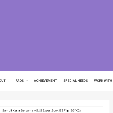
OUT
FAQS
ACHIEVEMENT
SPECIAL NEEDS
WORK WITH
h Sambil Kerja Bersama ASUS ExpertBook B3 Flip (B3402)