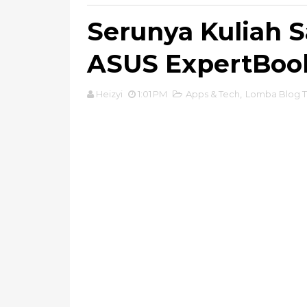
Serunya Kuliah 
ASUS ExpertBook
Heizyi
1:01 PM
Apps & Tech
,
Lomba Blog T