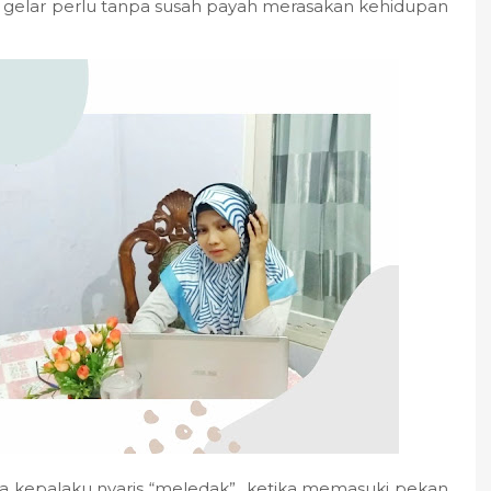
gelar perlu tanpa susah payah merasakan kehidupan
a kepalaku nyaris “meledak” ketika memasuki pekan