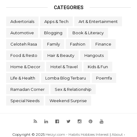
CATEGORIES
Advertorials
Apps & Tech
Art & Entertainment
Automotive
Blogging
Book & Literacy
Celoteh Rasa
Family
Fashion
Finance
Food & Resto
Hair & Beauty
Hangouts
Home & Decor
Hotel & Travel
Kids & Fun
Life & Health
Lomba Blog Terbaru
Poemfa
Ramadan Corner
Sex & Relationship
Special Needs
Weekend Surprise
Copyright © 2025
Heizyi.com - Habits Hobbies Interest
|
About
•