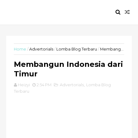
HEIZYI.COM
Home
/
Advertorials
/
Lomba Blog Terbaru
/
Membangun Indonesia dari Timur
Membangun Indonesia dari
Timur
Heizyi
2:54 PM
Advertorials
,
Lomba Blog
Terbaru