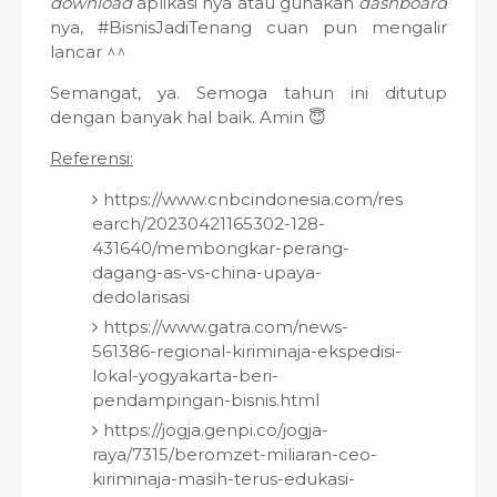
download
aplikasi nya atau gunakan
dashboard
nya, #BisnisJadiTenang cuan pun mengalir
lancar ^^
Semangat, ya. Semoga tahun ini ditutup
dengan banyak hal baik. Amin 😇
Referensi:
https://www.cnbcindonesia.com/res
earch/20230421165302-128-
431640/membongkar-perang-
dagang-as-vs-china-upaya-
dedolarisasi
https://www.gatra.com/news-
561386-regional-kiriminaja-ekspedisi-
lokal-yogyakarta-beri-
pendampingan-bisnis.html
https://jogja.genpi.co/jogja-
raya/7315/beromzet-miliaran-ceo-
kiriminaja-masih-terus-edukasi-