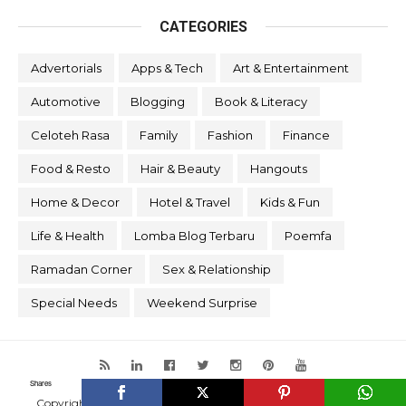
CATEGORIES
Advertorials
Apps & Tech
Art & Entertainment
Automotive
Blogging
Book & Literacy
Celoteh Rasa
Family
Fashion
Finance
Food & Resto
Hair & Beauty
Hangouts
Home & Decor
Hotel & Travel
Kids & Fun
Life & Health
Lomba Blog Terbaru
Poemfa
Ramadan Corner
Sex & Relationship
Special Needs
Weekend Surprise
Shares
Copyright © 2025
Heizyi.com - Habits Hobbies Interest
|
About
•